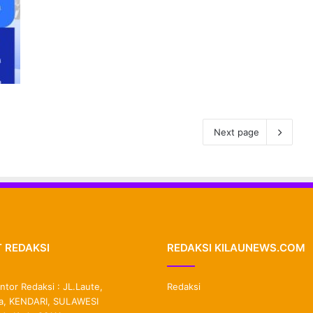
Next page
 REDAKSI
REDAKSI KILAUNEWS.COM
ntor Redaksi : JL.Laute,
Redaksi
, KENDARI, SULAWESI