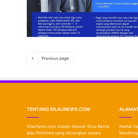
Previous page
TENTANG KILAUNEWS.COM
ALAMAT
KilauNews.com Adalah Sebuah Situs Berita
Alamat Ka
atau Peristiwa yang dituangkan secara
Mandonga