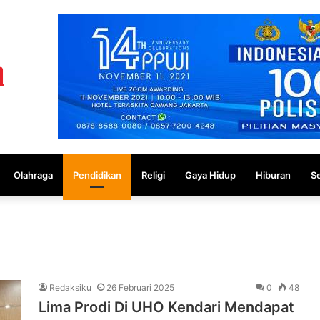
Olahraga
Pendidikan
Religi
Gaya Hidup
Hiburan
S
Redaksiku
26 Februari 2025
0
48
Lima Prodi Di UHO Kendari Mendapat