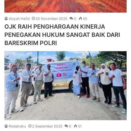
Aisyah Hafid
20 November 2025
0
55
OJK RAIH PENGHARGAAN KINERJA
PENEGAKAN HUKUM SANGAT BAIK DARI
BARESKRIM POLRI
Redaksiku
2 September 2025
0
51