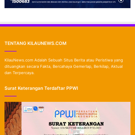
TENTANG KILAUNEWS.COM
KilauNews.com Adalah Sebuah Situs Berita atau Peristiwa yang
dituangkan secara Fakta, Bercahaya Gemerlap, Berkilap, Aktual
dan Terpercaya.
Surat Keterangan Terdaftar PPWI