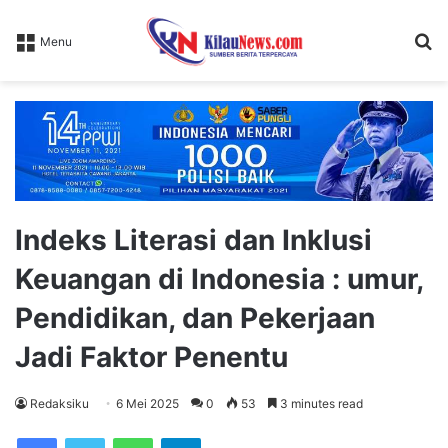
S
Menu
fo
Indeks Literasi dan Inklusi
Keuangan di Indonesia : umur,
Pendidikan, dan Pekerjaan
Jadi Faktor Penentu
Redaksiku
6 Mei 2025
0
53
3 minutes read
WhatsApp
Telegram