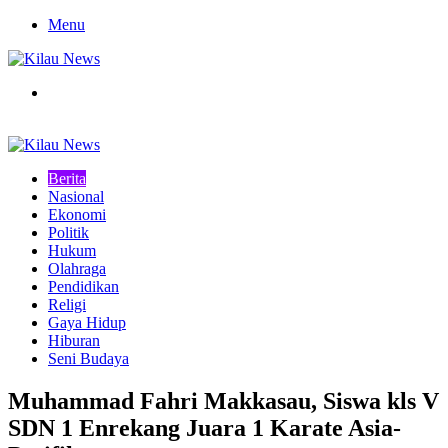
Menu
Search
for
Berita
Nasional
Ekonomi
Politik
Hukum
Olahraga
Pendidikan
Religi
Gaya Hidup
Hiburan
Seni Budaya
Muhammad Fahri Makkasau, Siswa kls V
SDN 1 Enrekang Juara 1 Karate Asia-