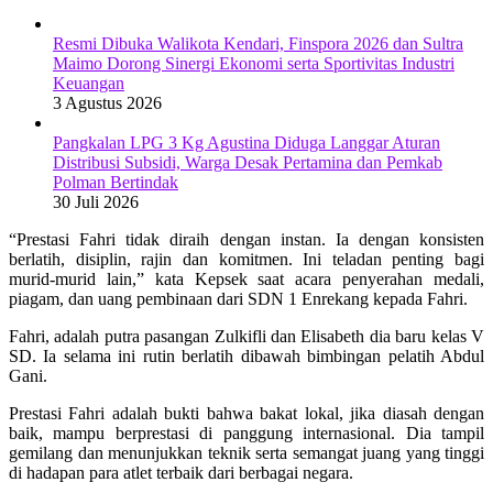
Resmi Dibuka Walikota Kendari, Finspora 2026 dan Sultra
Maimo Dorong Sinergi Ekonomi serta Sportivitas Industri
Keuangan
3 Agustus 2026
Pangkalan LPG 3 Kg Agustina Diduga Langgar Aturan
Distribusi Subsidi, Warga Desak Pertamina dan Pemkab
Polman Bertindak
30 Juli 2026
“Prestasi Fahri tidak diraih dengan instan. Ia dengan konsisten
berlatih, disiplin, rajin dan komitmen. Ini teladan penting bagi
murid-murid lain,” kata Kepsek saat acara penyerahan medali,
piagam, dan uang pembinaan dari SDN 1 Enrekang kepada Fahri.
Fahri, adalah putra pasangan Zulkifli dan Elisabeth dia baru kelas V
SD. Ia selama ini rutin berlatih dibawah bimbingan pelatih Abdul
Gani.
Prestasi Fahri adalah bukti bahwa bakat lokal, jika diasah dengan
baik, mampu berprestasi di panggung internasional. Dia tampil
gemilang dan menunjukkan teknik serta semangat juang yang tinggi
di hadapan para atlet terbaik dari berbagai negara.