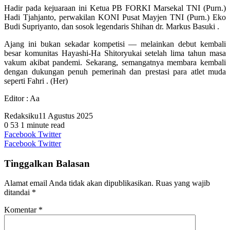
Hadir pada kejuaraan ini Ketua PB FORKI Marsekal TNI (Purn.)
Hadi Tjahjanto, perwakilan KONI Pusat Mayjen TNI (Purn.) Eko
Budi Supriyanto, dan sosok legendaris Shihan dr. Markus Basuki .
Ajang ini bukan sekadar kompetisi — melainkan debut kembali
besar komunitas Hayashi-Ha Shitoryukai setelah lima tahun masa
vakum akibat pandemi. Sekarang, semangatnya membara kembali
dengan dukungan penuh pemerinah dan prestasi para atlet muda
seperti Fahri . (Her)
Editor : Aa
Redaksiku
11 Agustus 2025
0
53
1 minute read
WhatsApp
Telegram
Facebook
Twitter
Messenger
Messenger
WhatsApp
Telegram
Facebook
Twitter
Tinggalkan Balasan
Alamat email Anda tidak akan dipublikasikan.
Ruas yang wajib
ditandai
*
Komentar
*