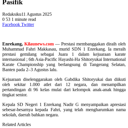
Pasifik
Redaksiku
11 Agustus 2025
0
53
1 minute read
WhatsApp
Telegram
Facebook
Twitter
Enrekang,
Kilaunews.com
— Prestasi membanggakan diraih oleh
Muhammad Fahri Makkasau, murid SDN 1 Enrekang. Ia meraih
prestasi gemilang sebagai Juara 1 dalam kejuaraan karate
internasional ; 6th Asia-Pacific Hayashi-Ha Shitoryukai International
Karate Championship yang berlangsung di Tangerang Selatan,
Banten pada 2–3 Agustus lalu.
Kejuaraan diselenggarakan oleh Gabdika Shitoryukai dan diikuti
oleh sekitar 1.000 atlet dari 12 negara, dan menampilkan
pertandingan di 96 kelas mulai dari kelompok anak-anak hingga
tingkat senior.
Kepala SD Negeri 1 Enrekang Nadir G menyampaikan apresiasi
sebesar-besarnya kepada Fahri, yang telah mengharumkan nama
sekolah, daerah bahkan negara.
Related Articles