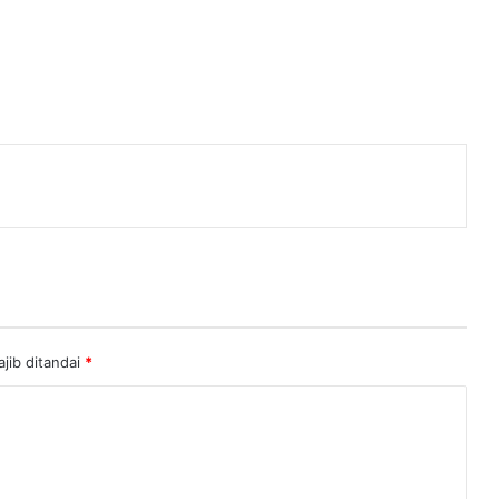
enger
jib ditandai
*