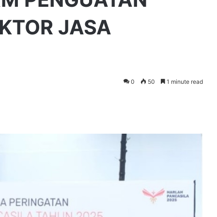
KTOR JASA
0
50
1 minute read