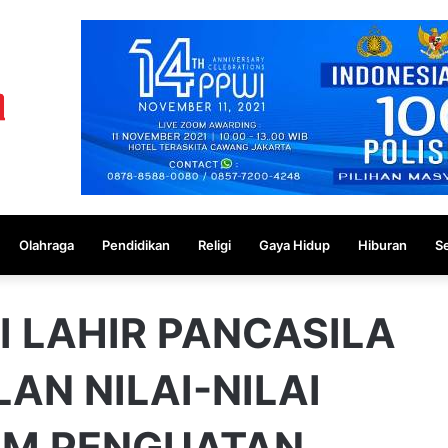
Olahraga
Pendidikan
Religi
Gaya Hidup
Hiburan
S
I LAHIR PANCASILA
AN NILAI-NILAI
M PENG​UATAN