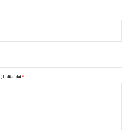
enger
jib ditandai
*