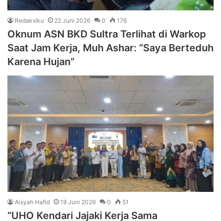
Redaksiku
22 Juni 2026
0
176
Oknum ASN BKD Sultra Terlihat di Warkop
Saat Jam Kerja, Muh Ashar: “Saya Berteduh
Karena Hujan”
Aisyah Hafid
19 Juni 2026
0
51
“UHO Kendari Jajaki Kerja Sama