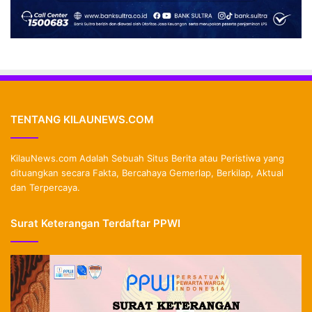
TENTANG KILAUNEWS.COM
KilauNews.com Adalah Sebuah Situs Berita atau Peristiwa yang
dituangkan secara Fakta, Bercahaya Gemerlap, Berkilap, Aktual
dan Terpercaya.
Surat Keterangan Terdaftar PPWI