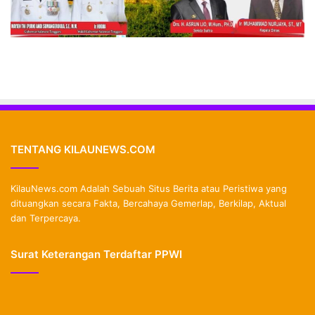
TENTANG KILAUNEWS.COM
KilauNews.com Adalah Sebuah Situs Berita atau Peristiwa yang
dituangkan secara Fakta, Bercahaya Gemerlap, Berkilap, Aktual
dan Terpercaya.
Surat Keterangan Terdaftar PPWI