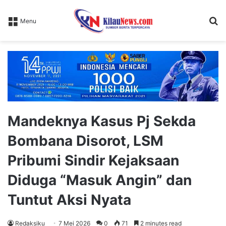
S
Menu
fo
Mandeknya Kasus Pj Sekda
Bombana Disorot, LSM
Pribumi Sindir Kejaksaan
Diduga “Masuk Angin” dan
Tuntut Aksi Nyata
Redaksiku
7 Mei 2026
0
71
2 minutes read