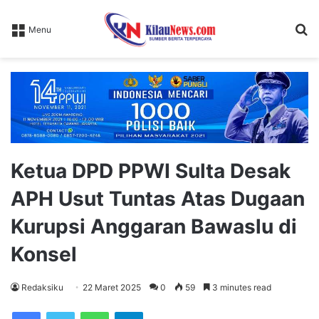
S
Menu
fo
Ketua DPD PPWI Sulta Desak
APH Usut Tuntas Atas Dugaan
Kurupsi Anggaran Bawaslu di
Konsel
Redaksiku
22 Maret 2025
0
59
3 minutes read
WhatsApp
Telegram