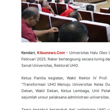
Kendari,
Kilaunews.Com
– Universitas Halu Oleo 
Februari 2025. Raker berlangsung secara luring da
Senat Universitas, Rektorat UHO.
Ketua Panitia kegiatan, Wakil Rektor IV Prof.
“Transformasi UHO Menuju Universitas Kelas Duni
Dekan, Wakil Dekan, Ketua Lembaga, Unit Pela
sejumlah unsur pelaksana administrasi universitas.
Tema tersebut berangkat dari optimisme UHO unt