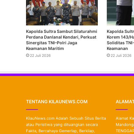
Kapolda Sultra Sambut Silaturahmi
Kapolda Sultr
Perdana Danlanal Kendari, Perkuat
Korem 143/Ha
Sinergitas TNI–Polri Jaga
Soliditas TNI
Keamanan Maritim
Keamanan
22 Juli 2026
22 Juli 2026
TENTANG KILAUNEWS.COM
ALAMAT
KilauNews.com Adalah Sebuah Situs Berita
Alamat Ka
atau Peristiwa yang dituangkan secara
Mandonga
Fakta, Bercahaya Gemerlap, Berkilap,
TENGGARA