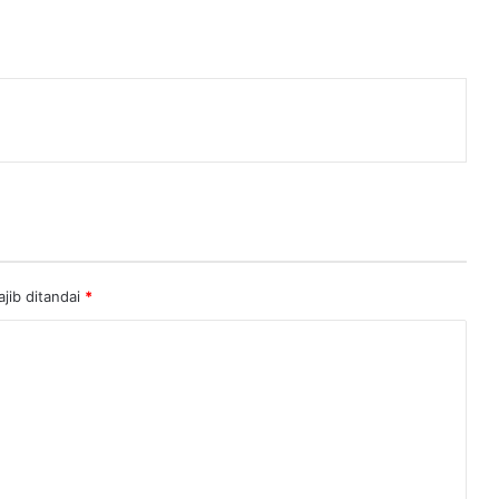
enger
jib ditandai
*