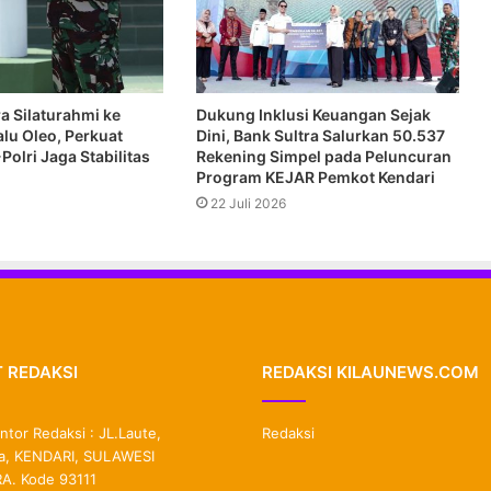
a Silaturahmi ke
Dukung Inklusi Keuangan Sejak
lu Oleo, Perkuat
Dini, Bank Sultra Salurkan 50.537
-Polri Jaga Stabilitas
Rekening Simpel pada Peluncuran
Program KEJAR Pemkot Kendari
22 Juli 2026
 REDAKSI
REDAKSI KILAUNEWS.COM
ntor Redaksi : JL.Laute,
Redaksi
, KENDARI, SULAWESI
. Kode 93111