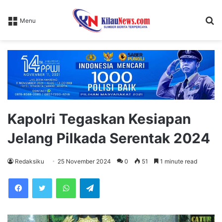
S
Menu
fo
Kapolri Tegaskan Kesiapan
Jelang Pilkada Serentak 2024
Redaksiku
25 November 2024
0
51
1 minute read
WhatsApp
Telegram