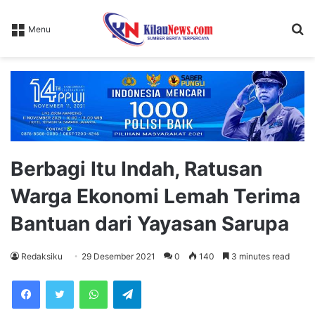
S
Menu
fo
Berbagi Itu Indah, Ratusan
Warga Ekonomi Lemah Terima
Bantuan dari Yayasan Sarupa
Redaksiku
29 Desember 2021
0
140
3 minutes read
WhatsApp
Telegram