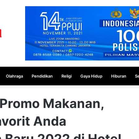
Olahraga
Pendidikan
Religi
Gaya Hidup
Hiburan
S
 Promo Makanan,
avorit Anda
 Baru 2022 di Hotel