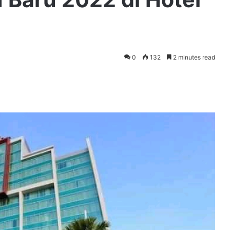
0
132
2 minutes read